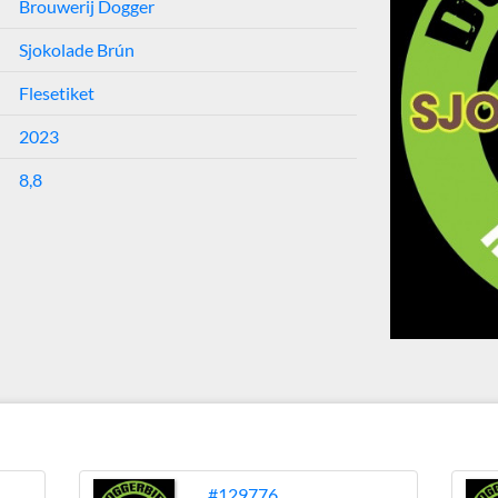
Brouwerij Dogger
Sjokolade Brún
Flesetiket
2023
8,8
#129776