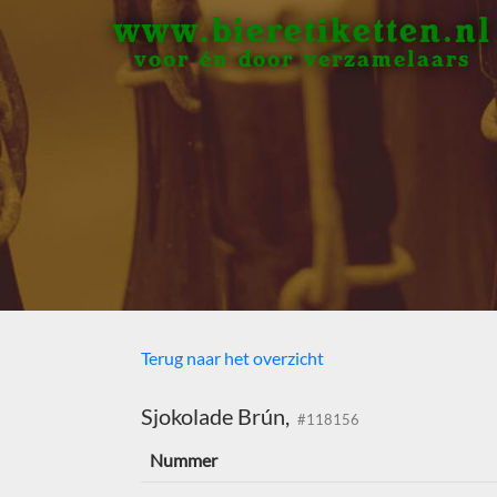
www.bieretiketten.nl
voor én door verzamelaars
Terug naar het overzicht
Sjokolade Brún,
#118156
Nummer