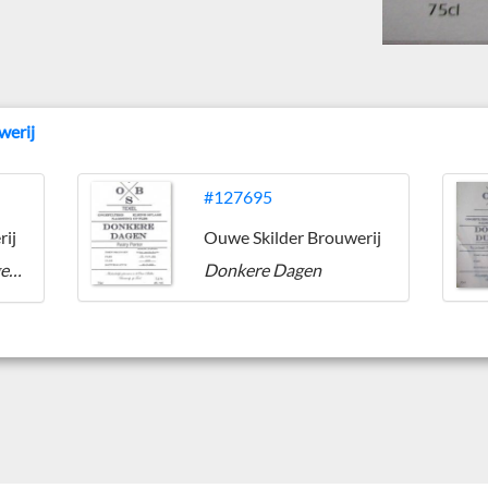
werij
#127695
rij
Ouwe Skilder Brouwerij
Nobody Kers Oak-Aged Quadrupel
Donkere Dagen