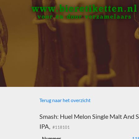
www.bieretiketten.nl
voor én door verzamelaars
Terug naar het overzicht
Smash: Huel Melon Single Malt And S
IPA,
#118101
Nummer
11