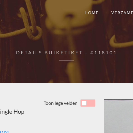
HOME
VERZAM
DETAILS BUIKETIKET - #118101
Toon lege velden
ingle Hop
8101