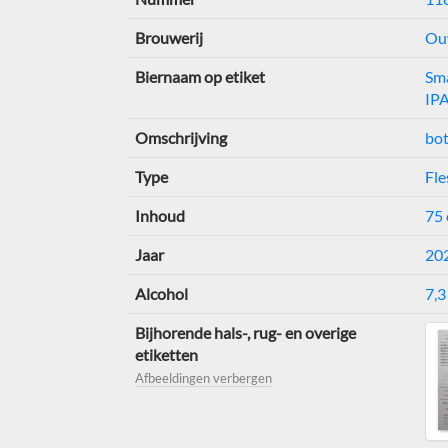
Brouwerij
Ouw
Biernaam op etiket
Sma
IP
Omschrijving
bo
Type
Fle
Inhoud
75 
Jaar
20
Alcohol
7,3
Bijhorende hals-, rug- en overige
etiketten
Afbeeldingen verbergen