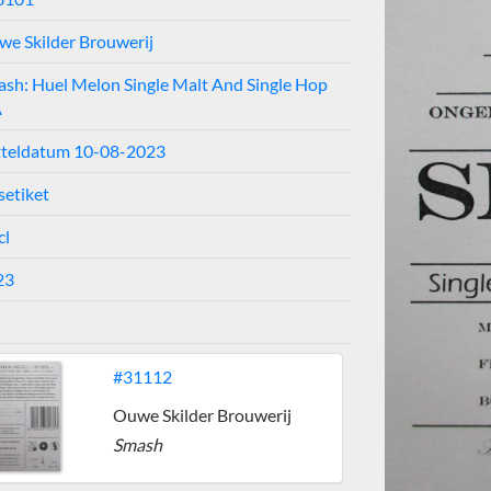
e Skilder Brouwerij
sh: Huel Melon Single Malt And Single Hop
A
tteldatum 10-08-2023
setiket
cl
23
#31112
Ouwe Skilder Brouwerij
Smash