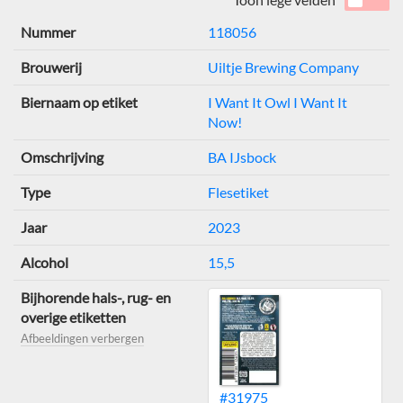
Nummer
118056
Brouwerij
Uiltje Brewing Company
Biernaam op etiket
I Want It Owl I Want It
Now!
Omschrijving
BA IJsbock
Type
Flesetiket
Jaar
2023
Alcohol
15,5
Bijhorende hals-, rug- en
overige etiketten
Afbeeldingen verbergen
#31975