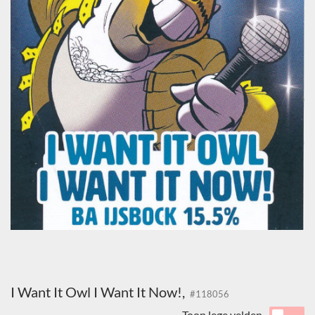
I Want It Owl I Want It Now!,
#118056
Toon lege velden