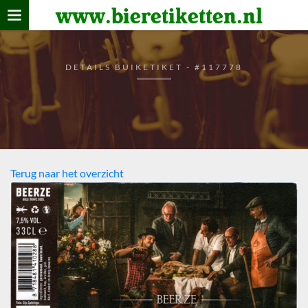
www.bieretiketten.nl
Home
verzamelen
DETAILS BUIKETIKET - #117778
De bierkaart
Bezoekers
Terug naar het overzicht