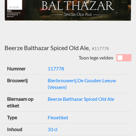
Beerze Balthazar Spiced Old Ale,
#117778
Toon lege velden
Nummer
117778
Brouwerij
Bierbrouwerij De Gouden Leeuw
(Vessem)
Biernaam op
Beerze Balthazar Spiced Old Ale
etiket
Type
Flesetiket
Inhoud
33 cl