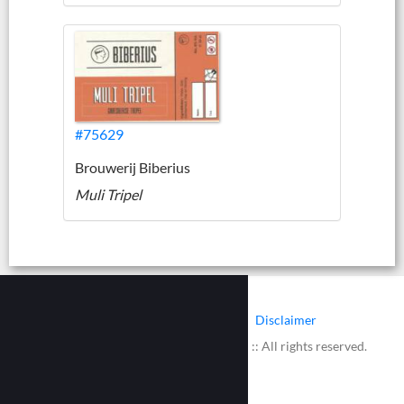
#75629
Brouwerij Biberius
Muli Tripel
|
|
Contact
Cookies
Disclaimer
© 2002 - 2026 :: www.bieretiketten.nl :: All rights reserved.