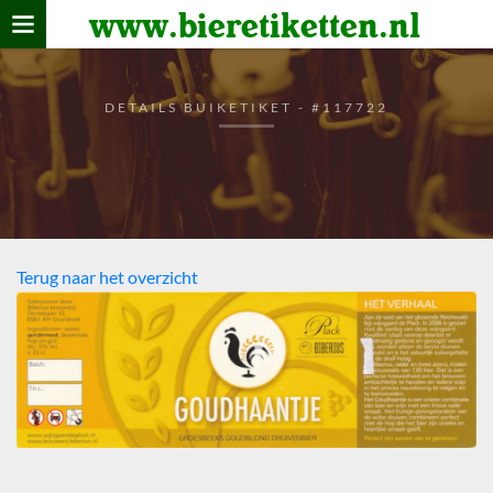
www.bieretiketten.nl
Home
verzamelen
DETAILS BUIKETIKET - #117722
De bierkaart
Bezoekers
Terug naar het overzicht