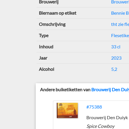
Brouwerij
Brouweri
Biernaam op etiket
Bennie B
Omschrijving
tht zie fl
Type
Flesetike
Inhoud
33 cl
Jaar
2023
Alcohol
5,2
Andere buiketiketten van
Brouwerij Den Dui
#75388
Brouwerij Den Duiyk
Spice Cowboy