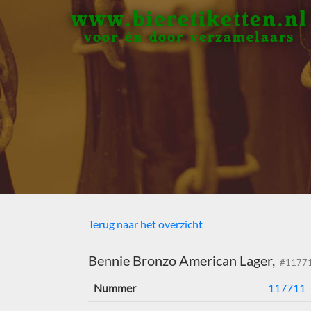
www.bieretiketten.nl
voor én door verzamelaars
Terug naar het overzicht
Bennie Bronzo American Lager,
#1177
Nummer
117711