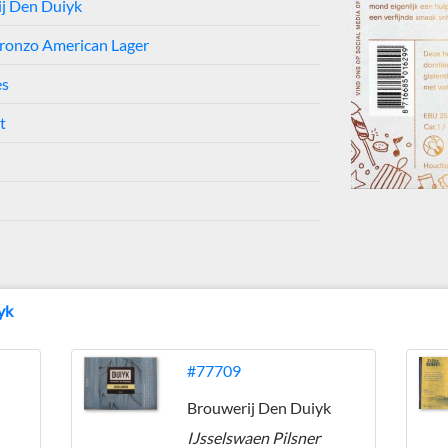
j Den Duiyk
ronzo American Lager
es
t
yk
#77709
Brouwerij Den Duiyk
IJsselswaen Pilsner