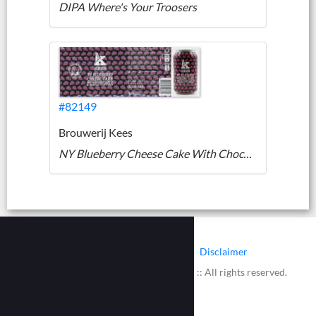
DIPA Where's Your Troosers
#82149
Brouwerij Kees
NY Blueberry Cheese Cake With Chocolate & Maple Topping
|
|
Contact
Cookies
Disclaimer
© 2002 - 2026 :: www.bieretiketten.nl :: All rights reserved.