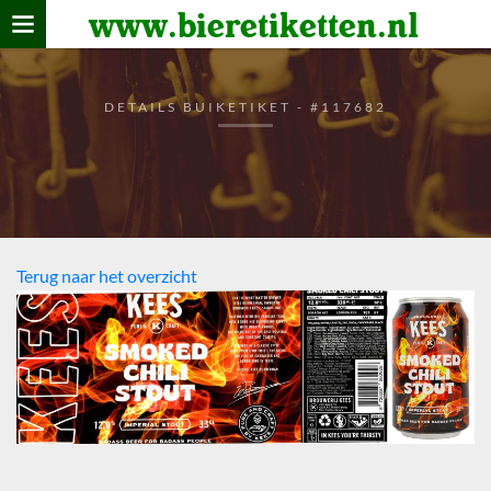
www.bieretiketten.nl
Home
verzamelen
DETAILS BUIKETIKET - #117682
De bierkaart
Bezoekers
Terug naar het overzicht