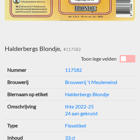
Halderbergs Blondje,
#117582
Toon lege velden
Nummer
117582
Brouwerij
Brouwerij 't Meuleneind
Biernaam op etiket
Halderbergs Blondje
Omschrijving
thte 2022-25
24 aan gekruist
Type
Flesetiket
Inhoud
33 cl