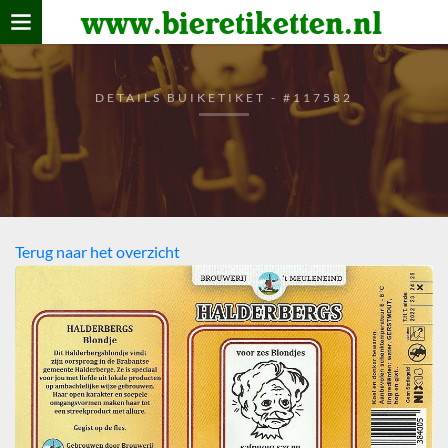
www.bieretiketten.nl
Home
verzamelen
DETAILS BUIKETIKET - #117582
De bierkaart
Bezoekers
Terug naar het overzicht