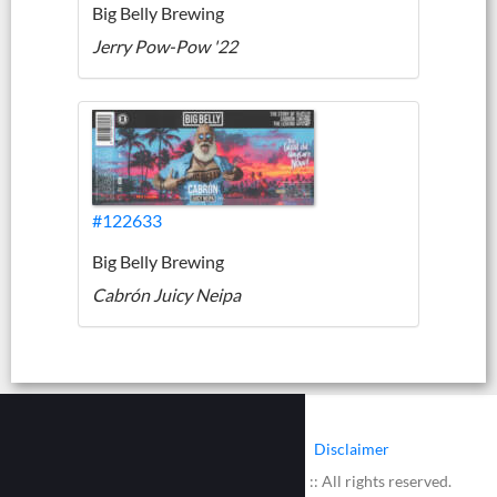
Big Belly Brewing
Jerry Pow-Pow '22
#122633
Big Belly Brewing
Cabrón Juicy Neipa
|
|
Contact
Cookies
Disclaimer
© 2002 - 2026 :: www.bieretiketten.nl :: All rights reserved.