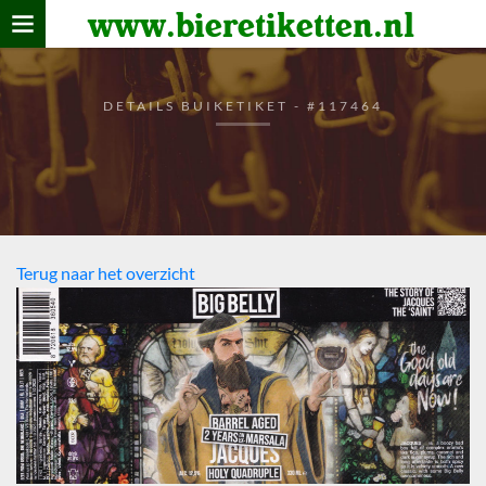
www.bieretiketten.nl
Home
verzamelen
DETAILS BUIKETIKET - #117464
De bierkaart
Bezoekers
Terug naar het overzicht