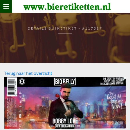
www.bieretiketten.nl
Home
verzamelen
DETAILS BUIKETIKET - #117387
De bierkaart
Bezoekers
Terug naar het overzicht