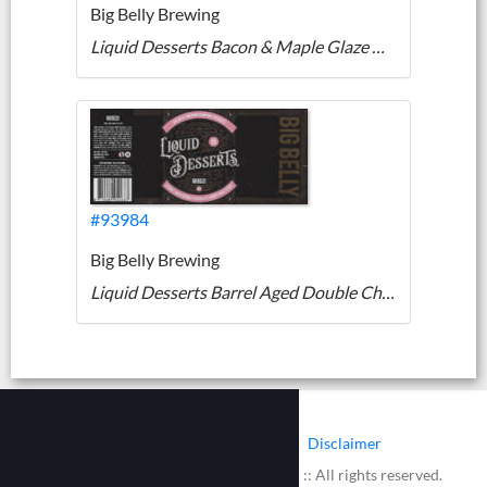
Big Belly Brewing
Liquid Desserts Bacon & Maple Glaze Doughnut Stout
#93984
Big Belly Brewing
Liquid Desserts Barrel Aged Double Chocolate Rocky Raod Stout
|
|
Contact
Cookies
Disclaimer
© 2002 - 2026 :: www.bieretiketten.nl :: All rights reserved.