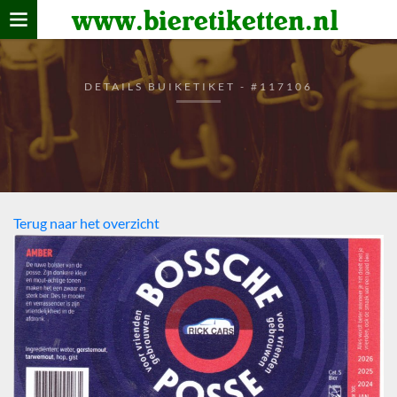
www.bieretiketten.nl
Home
verzamelen
DETAILS BUIKETIKET - #117106
De bierkaart
Bezoekers
Terug naar het overzicht