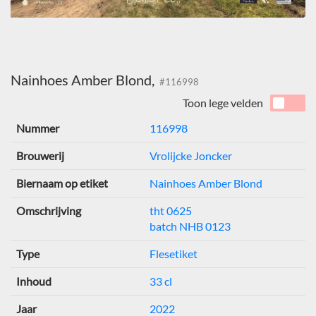
Nainhoes Amber Blond,
#116998
Toon lege velden
Nummer
116998
Brouwerij
Vrolijcke Joncker
Biernaam op etiket
Nainhoes Amber Blond
Omschrijving
tht 0625
batch NHB 0123
Type
Flesetiket
Inhoud
33 cl
Jaar
2022