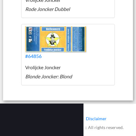
Rode Joncker Dubbel
#64856
Vrolijcke Joncker
Blonde Joncker: Blond
|
|
Contact
Cookies
Disclaimer
© 2002 - 2026 :: www.bieretiketten.nl :: All rights reserved.