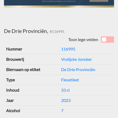
De Drie Provinciën,
#116995
Toon lege velden
Nummer
116995
Brouwerij
Vrolijcke Joncker
Biernaam op etiket
De Drie Provinciën
Type
Flesetiket
Inhoud
33 cl
Jaar
2023
Alcohol
7