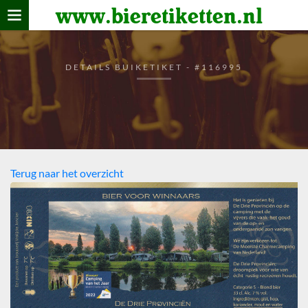
www.bieretiketten.nl
Home
verzamelen
DETAILS BUIKETIKET - #116995
De bierkaart
Bezoekers
Terug naar het overzicht