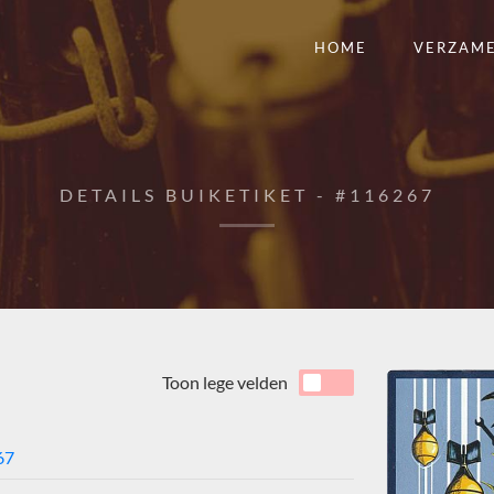
HOME
VERZAM
DETAILS BUIKETIKET - #116267
Toon lege velden
67