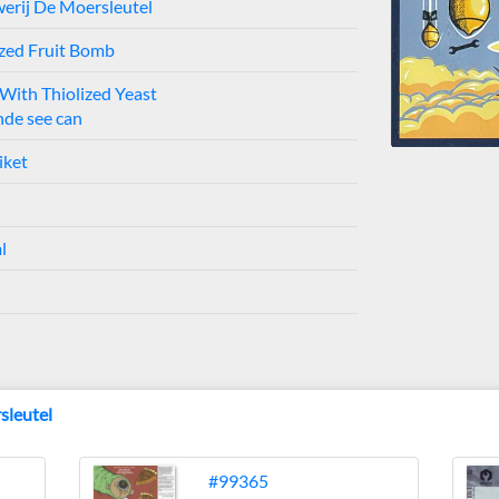
erij De Moersleutel
ized Fruit Bomb
With Thiolized Yeast
nde see can
iket
l
sleutel
#99365