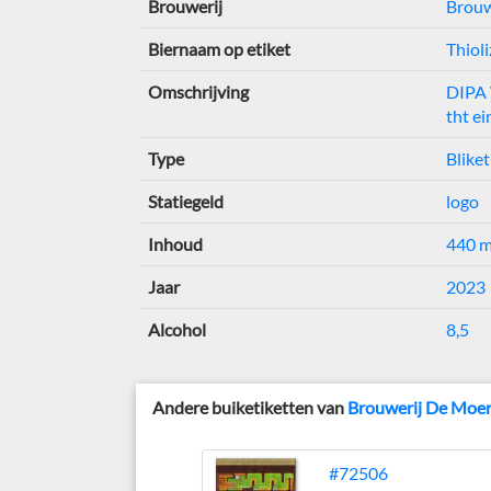
Brouwerij
Brouw
Biernaam op etiket
Thiol
Omschrijving
DIPA 
tht ei
Type
Bliket
Statiegeld
logo
Inhoud
440 m
Jaar
2023
Alcohol
8,5
Andere buiketiketten van
Brouwerij De Moer
#72506