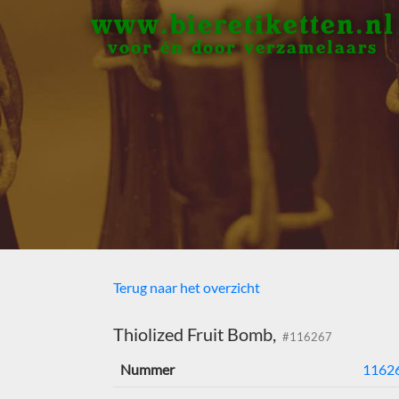
www.bieretiketten.nl
voor én door verzamelaars
Terug naar het overzicht
Thiolized Fruit Bomb,
#116267
Nummer
1162