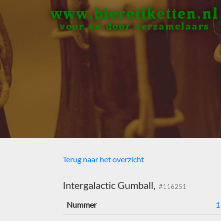
www.bieretiketten.nl
voor én door verzamelaars
Terug naar het overzicht
Intergalactic Gumball,
#116251
Nummer
1