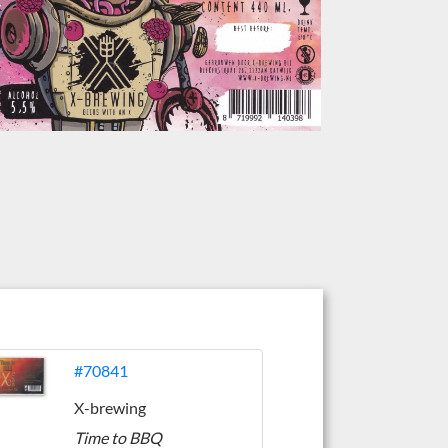
#70841
X-brewing
Time to BBQ