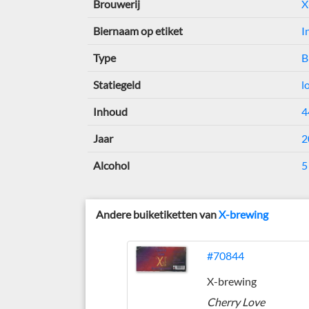
Brouwerij
X
Biernaam op etiket
I
Type
B
Statiegeld
l
Inhoud
4
Jaar
2
Alcohol
5
Andere buiketiketten van
X-brewing
#70844
X-brewing
Cherry Love