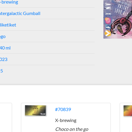
-brewing
ntergalactic Gumball
liketiket
ogo
40 ml
023
 5
#70839
X-brewing
Choco on the go