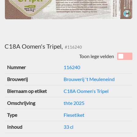
C18A Oomen's Tripel,
#116240
Toon lege velden
Nummer
116240
Brouwerij
Brouwerij 't Meuleneind
Biernaam op etiket
C18A Oomen's Tripel
Omschrijving
thte 2025
Type
Flesetiket
Inhoud
33 cl