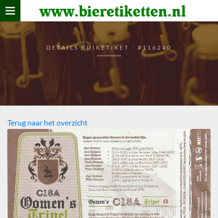
www.bieretiketten.nl
Home
verzamelen
DETAILS BUIKETIKET - #116240
De bierkaart
Bezoekers
Terug naar het overzicht