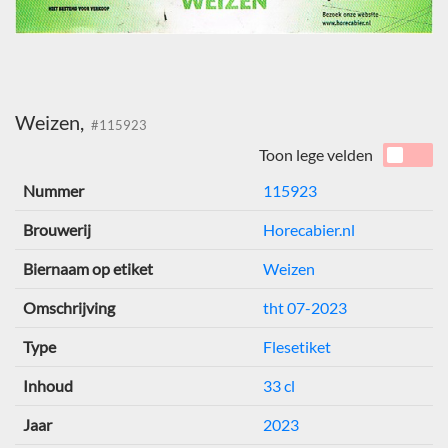
Weizen,
#115923
Toon lege velden
Nummer
115923
Brouwerij
Horecabier.nl
Biernaam op etiket
Weizen
Omschrijving
tht 07-2023
Type
Flesetiket
Inhoud
33 cl
Jaar
2023