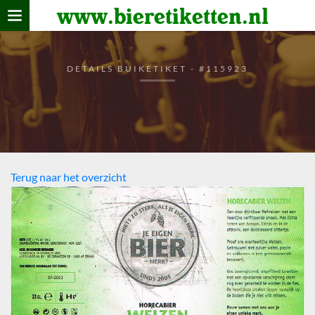
www.bieretiketten.nl
Home
verzamelen
DETAILS BUIKETIKET - #115923
De bierkaart
Bezoekers
Terug naar het overzicht