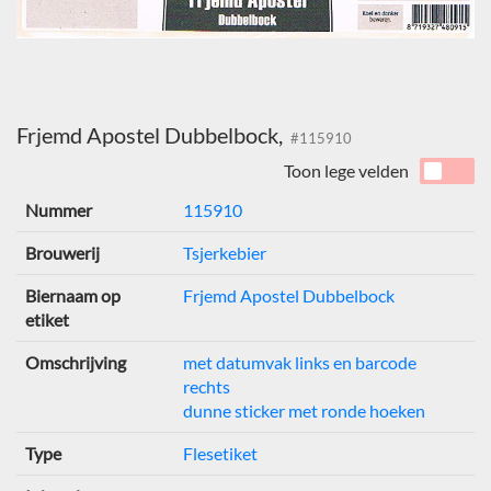
Frjemd Apostel Dubbelbock,
#115910
Toon lege velden
Nummer
115910
Brouwerij
Tsjerkebier
Biernaam op
Frjemd Apostel Dubbelbock
etiket
Omschrijving
met datumvak links en barcode
rechts
dunne sticker met ronde hoeken
Type
Flesetiket