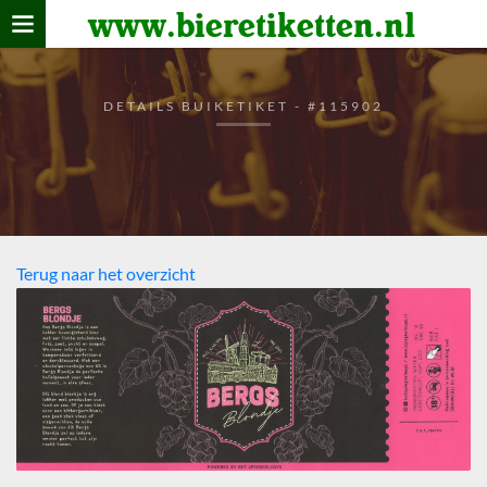
www.bieretiketten.nl
Home
verzamelen
DETAILS BUIKETIKET - #115902
De bierkaart
Bezoekers
Terug naar het overzicht