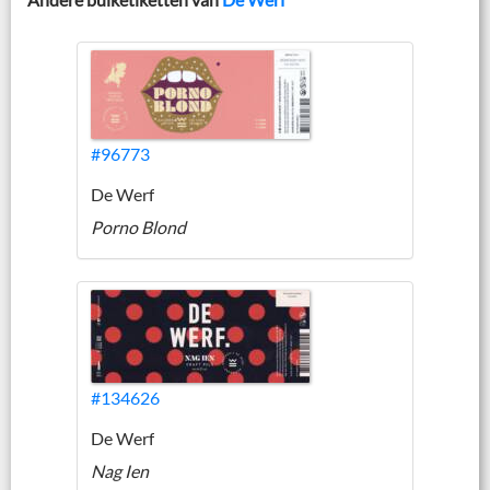
#96773
De Werf
Porno Blond
#134626
De Werf
Nag Ien