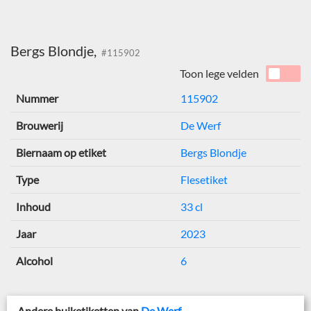
Bergs Blondje,
#115902
Toon lege velden
Nummer
115902
Brouwerij
De Werf
Biernaam op etiket
Bergs Blondje
Type
Flesetiket
Inhoud
33 cl
Jaar
2023
Alcohol
6
Andere buiketiketten van
De Werf