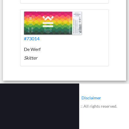
#73014
De Werf
Skitter
|
|
Contact
Cookies
Disclaimer
© 2002 - 2026 :: www.bieretiketten.nl :: All rights reserved.