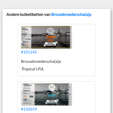
Andere buiketiketten van
Brouwbroederscha(a)p
#101145
Brouwbroederscha(a)p
Tropical I.P.A.
#132659