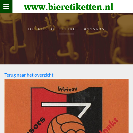
www.bieretiketten.nl
Home
verzamelen
DETAILS BUIKETIKET - #115635
De bierkaart
Bezoekers
Terug naar het overzicht