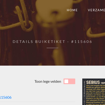
HOME
VERZAM
DETAILS BUIKETIKET - #115606
Toon lege velden
115606