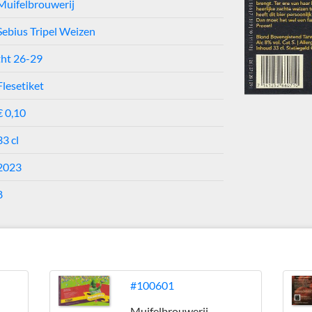
Muifelbrouwerij
Sebius Tripel Weizen
tht 26-29
Flesetiket
€ 0,10
33 cl
2023
8
#100601
Muifelbrouwerij