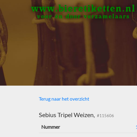
www.bieretiketten.nl
voor én door verzamelaars
Terug naar het overzicht
Sebius Tripel Weizen,
#115606
Nummer