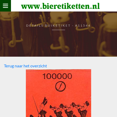
www.bieretiketten.nl
Home
verzamelen
DETAILS BUIKETIKET - #11544
De bierkaart
Bezoekers
Terug naar het overzicht