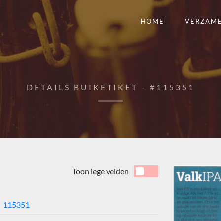
HOME
VERZAM
DETAILS BUIKETIKET - #115351
Toon lege velden
115351