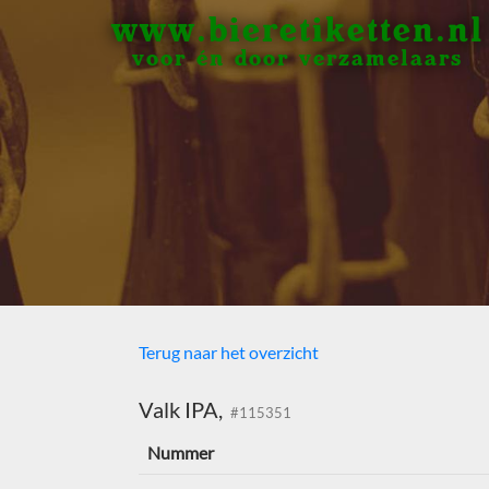
www.bieretiketten.nl
voor én door verzamelaars
Terug naar het overzicht
Valk IPA,
#115351
Nummer