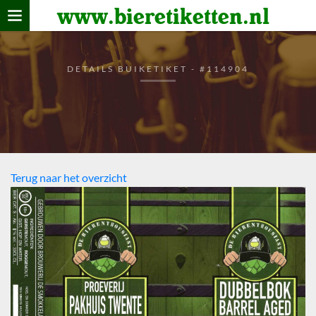
www.bieretiketten.nl
Home
verzamelen
DETAILS BUIKETIKET - #114904
De bierkaart
Bezoekers
Terug naar het overzicht