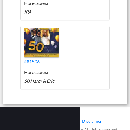
Horecabier.nl
IPA
#81506
Horecabier.nl
50 Harm & Eric
|
|
Contact
Cookies
Disclaimer
© 2002 - 2026 :: www.bieretiketten.nl :: All rights reserved.