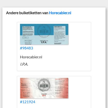
Andere buiketiketten van
Horecabier.nl
#98483
Horecabier.nl
I.P.A.
#121924