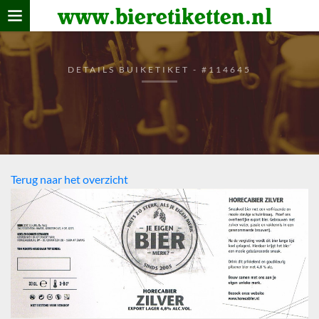
www.bieretiketten.nl
Home
verzamelen
DETAILS BUIKETIKET - #114645
De bierkaart
Bezoekers
Terug naar het overzicht