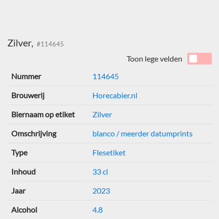
Zilver,
#114645
Toon lege velden
Nummer
114645
Brouwerij
Horecabier.nl
Biernaam op etiket
Zilver
Omschrijving
blanco / meerder datumprints
Type
Flesetiket
Inhoud
33 cl
Jaar
2023
Alcohol
4.8