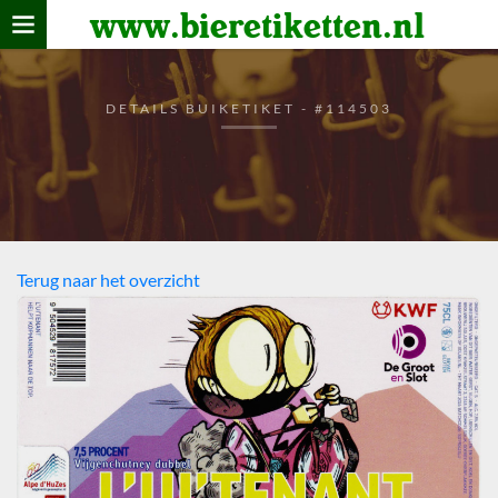
www.bieretiketten.nl
Home
verzamelen
DETAILS BUIKETIKET - #114503
De bierkaart
Bezoekers
Terug naar het overzicht