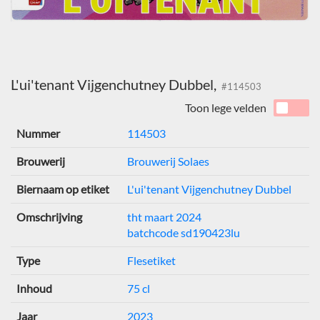
L'ui'tenant Vijgenchutney Dubbel,
#114503
Toon lege velden
Nummer
114503
Brouwerij
Brouwerij Solaes
Biernaam op etiket
L'ui'tenant Vijgenchutney Dubbel
Omschrijving
tht maart 2024
batchcode sd190423lu
Type
Flesetiket
Inhoud
75 cl
Jaar
2023