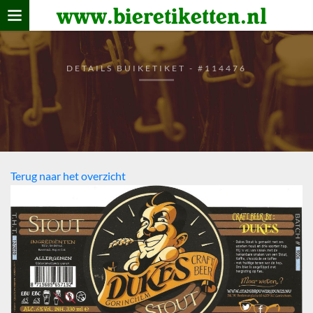
www.bieretiketten.nl
Home
verzamelen
DETAILS BUIKETIKET - #114476
De bierkaart
Bezoekers
Terug naar het overzicht