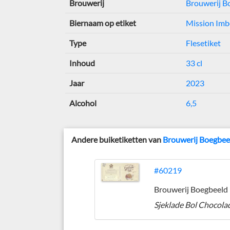
Brouwerij
Brouwerij B
Biernaam op etiket
Mission Imb
Type
Flesetiket
Inhoud
33 cl
Jaar
2023
Alcohol
6,5
Andere buiketiketten van
Brouwerij Boegbee
#60219
Brouwerij Boegbeeld