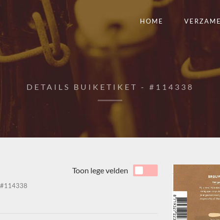
HOME
VERZAM
DETAILS BUIKETIKET - #114338
Toon lege velden
#114338