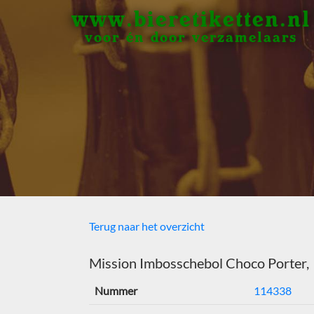
www.bieretiketten.nl
voor én door verzamelaars
Terug naar het overzicht
Mission Imbosschebol Choco Porter,
Nummer
114338