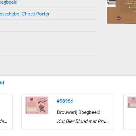
oegbeeld
osschebol Choco Porter
ld
#58986
Brouwerij Boegbeeld
Sjeklade Bol Chocolade Bier
Kut Bier Blond met Pruimen