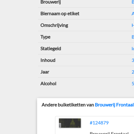
Brouwerij
B
Biernaam op etiket
A
Omschrijving
H
Type
B
Statiegeld
l
Inhoud
3
Jaar
Alcohol
Andere buiketiketten van
Brouwerij Frontaal
#124879
Brouwerij Frontaal