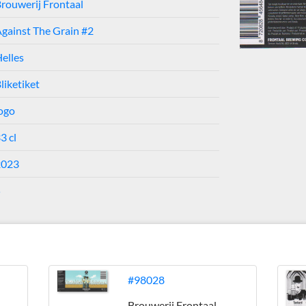
rouwerij Frontaal
gainst The Grain #2
elles
liketiket
ogo
3 cl
2023
5
#98028
Brouwerij Frontaal