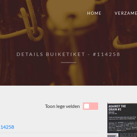
HOME
VERZAM
DETAILS BUIKETIKET - #114258
Toon lege velden
114258