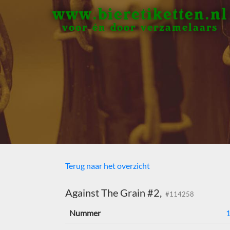
www.bieretiketten.nl
voor én door verzamelaars
Terug naar het overzicht
Against The Grain #2,
#114258
Nummer