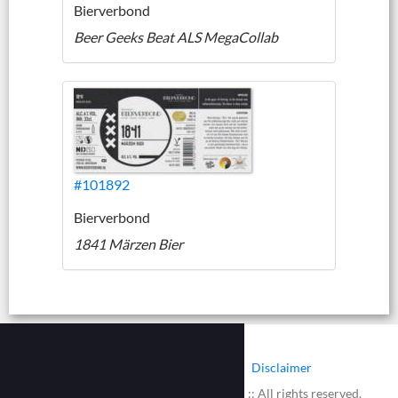
Bierverbond
Beer Geeks Beat ALS MegaCollab
#101892
Bierverbond
1841 Märzen Bier
|
|
Contact
Cookies
Disclaimer
© 2002 - 2026 :: www.bieretiketten.nl :: All rights reserved.