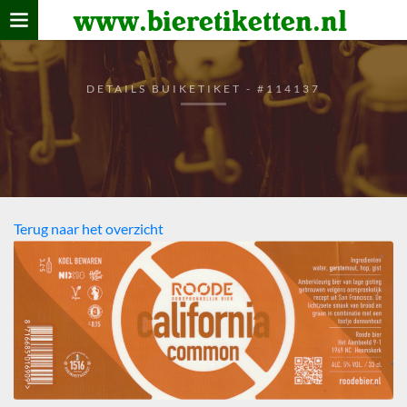
www.bieretiketten.nl
Home
verzamelen
DETAILS BUIKETIKET - #114137
De bierkaart
Bezoekers
Terug naar het overzicht