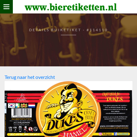
www.bieretiketten.nl
Home
verzamelen
DETAILS BUIKETIKET - #114110
De bierkaart
Bezoekers
Terug naar het overzicht