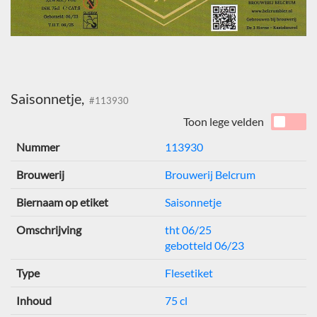
Saisonnetje,
#113930
Toon lege velden
Nummer
113930
Brouwerij
Brouwerij Belcrum
Biernaam op etiket
Saisonnetje
Omschrijving
tht 06/25
gebotteld 06/23
Type
Flesetiket
Inhoud
75 cl