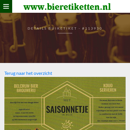
www.bieretiketten.nl
Home
verzamelen
DETAILS BUIKETIKET - #113930
De bierkaart
Bezoekers
Terug naar het overzicht