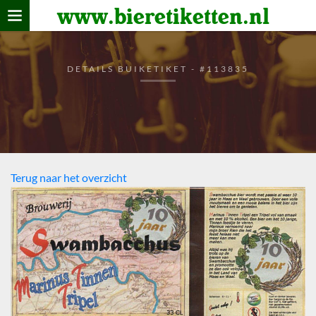
www.bieretiketten.nl
Home
verzamelen
DETAILS BUIKETIKET - #113835
De bierkaart
Bezoekers
Terug naar het overzicht