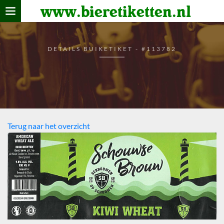
www.bieretiketten.nl
Home
verzamelen
DETAILS BUIKETIKET - #113782
De bierkaart
Bezoekers
Terug naar het overzicht