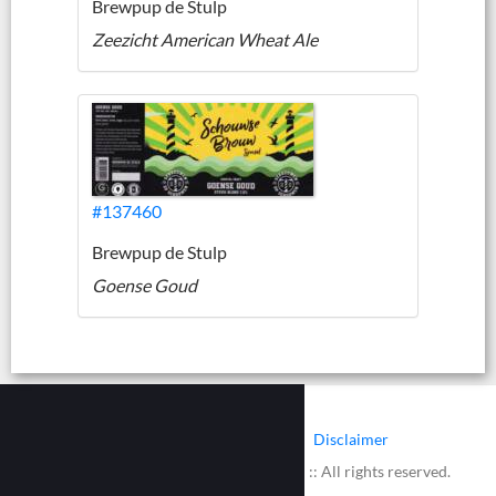
Brewpup de Stulp
Zeezicht American Wheat Ale
#137460
Brewpup de Stulp
Goense Goud
|
|
Contact
Cookies
Disclaimer
© 2002 - 2026 :: www.bieretiketten.nl :: All rights reserved.