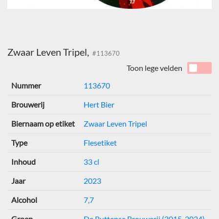
Zwaar Leven Tripel,
#113670
Toon lege velden
Nummer
113670
Brouwerij
Hert Bier
Biernaam op etiket
Zwaar Leven Tripel
Type
Flesetiket
Inhoud
33 cl
Jaar
2023
Alcohol
7,7
Groep
De Puttense Brouwerij (2015-2024)