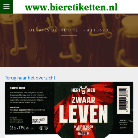
www.bieretiketten.nl
Home
verzamelen
DETAILS BUIKETIKET - #113670
De bierkaart
Bezoekers
Terug naar het overzicht