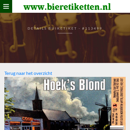
www.bieretiketten.nl
Home
verzamelen
DETAILS BUIKETIKET - #113499
De bierkaart
Bezoekers
Terug naar het overzicht