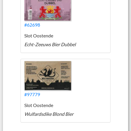
#62698
Slot Oostende
Echt-Zeeuws Bier Dubbel
#97779
Slot Oostende
Wulfardsdike Blond Bier