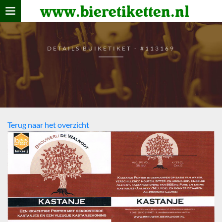
www.bieretiketten.nl
Home
verzamelen
DETAILS BUIKETIKET - #113169
De bierkaart
Bezoekers
Terug naar het overzicht