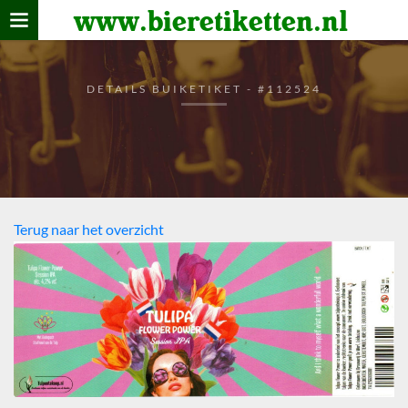
www.bieretiketten.nl
Home
verzamelen
DETAILS BUIKETIKET - #112524
De bierkaart
Bezoekers
Terug naar het overzicht