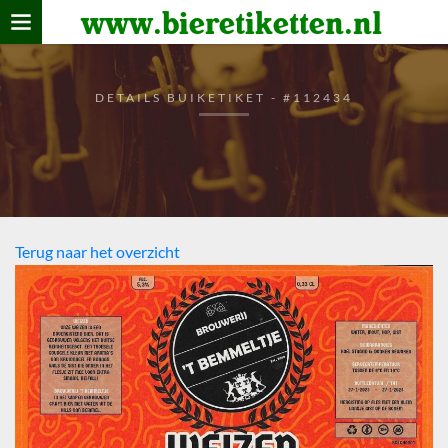
www.bieretiketten.nl
Home
verzamelen
DETAILS BUIKETIKET - #112434
De bierkaart
Bezoekers
Terug naar het overzicht