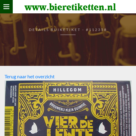
www.bieretiketten.nl
Home
verzamelen
DETAILS BUIKETIKET - #112358
De bierkaart
Bezoekers
Terug naar het overzicht