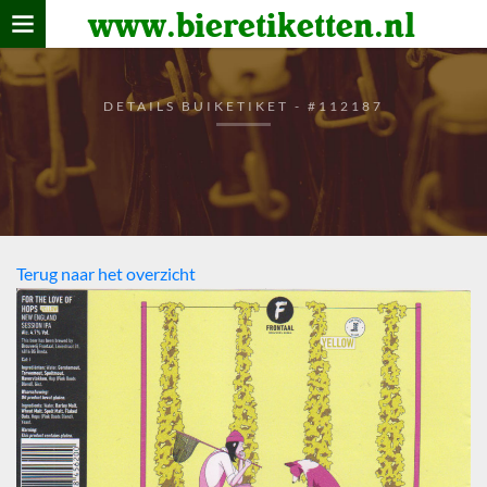
www.bieretiketten.nl
Home
verzamelen
DETAILS BUIKETIKET - #112187
De bierkaart
Bezoekers
Terug naar het overzicht