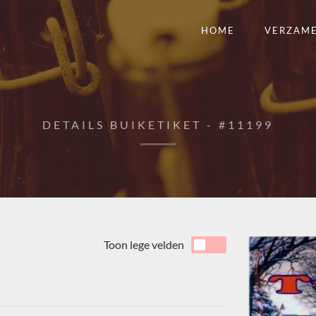
HOME
VERZAM
DETAILS BUIKETIKET - #11199
Toon lege velden