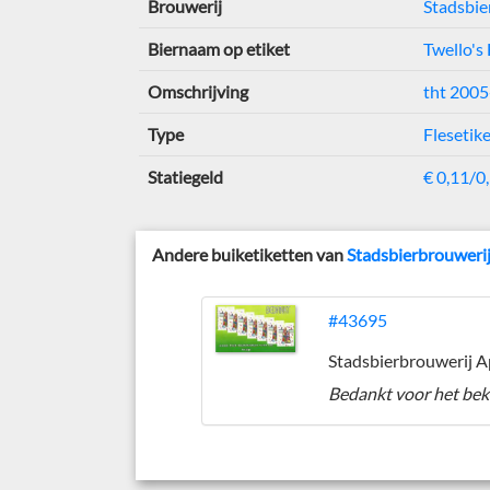
Brouwerij
Stadsbie
Biernaam op etiket
Twello's
Omschrijving
tht 200
Type
Flesetik
Statiegeld
€ 0,11/0
Andere buiketiketten van
Stadsbierbrouweri
#43695