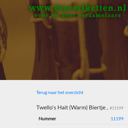
www.bieretiketten.nl
voor én door verzamelaars
Terug naar het overzicht
Twello's Hait (Warm) Biertje ,
#11199
Nummer
11199