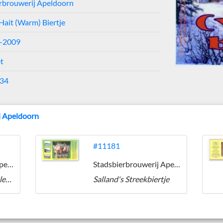
rbrouwerij Apeldoorn
 Hait (Warm) Biertje
5-2009
et
,34
j Apeldoorn
#11181
Stadsbierbrouwerij Apeldoorn
Stadsbierbrouwerij Apeldoorn
Bedankt voor het bekleden van de trap
Salland's Streekbiertje