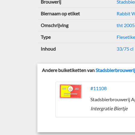
Brouwerij
Stadsbie
Biernaam op etiket
Rabbit W
Omschrijving
tht 200
Type
Flesetik
Inhoud
33/75 cl
Andere buiketiketten van
Stadsbierbrouweri
#11108
Intergratie Biertje