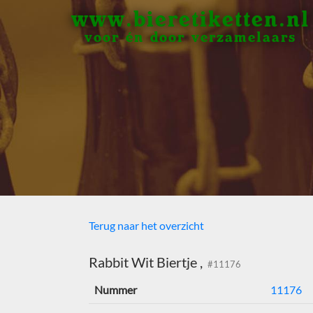
www.bieretiketten.nl
voor én door verzamelaars
Terug naar het overzicht
Rabbit Wit Biertje ,
#11176
Nummer
11176