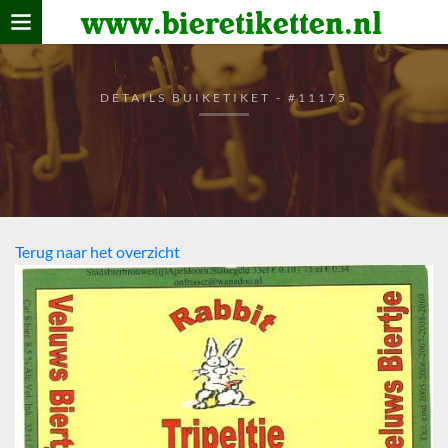
www.bieretiketten.nl
Home
verzamelen
DETAILS BUIKETIKET - #11175
De bierkaart
Bezoekers
Terug naar het overzicht