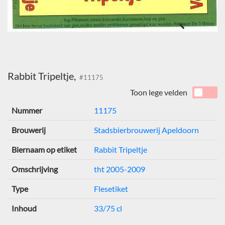
Rabbit Tripeltje,
#11175
Toon lege velden
Nummer
11175
Brouwerij
Stadsbierbrouwerij Apeldoorn
Biernaam op etiket
Rabbit Tripeltje
Omschrijving
tht 2005-2009
Type
Flesetiket
Inhoud
33/75 cl