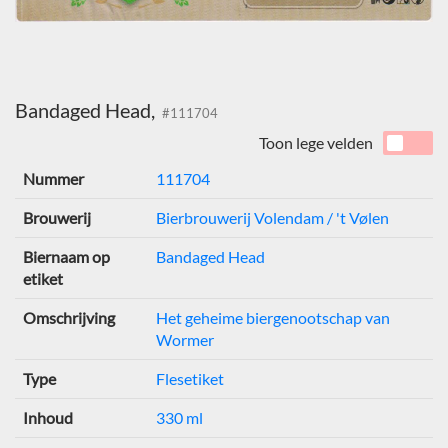
Bandaged Head,
#111704
Toon lege velden
Nummer
111704
Brouwerij
Bierbrouwerij Volendam / 't Vølen
Biernaam op
Bandaged Head
etiket
Omschrijving
Het geheime biergenootschap van
Wormer
Type
Flesetiket
Inhoud
330 ml