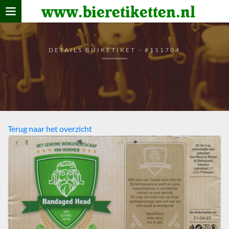
www.bieretiketten.nl
Home
verzamelen
DETAILS BUIKETIKET - #111704
De bierkaart
Bezoekers
Terug naar het overzicht