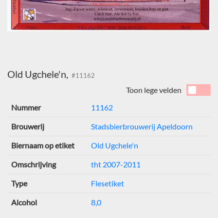
Old Ugchele'n,
#11162
Toon lege velden
Nummer
11162
Brouwerij
Stadsbierbrouwerij Apeldoorn
Biernaam op etiket
Old Ugchele'n
Omschrijving
tht 2007-2011
Type
Flesetiket
Alcohol
8,0