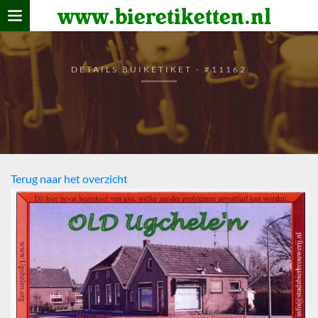
www.bieretiketten.nl
Home
verzamelen
DETAILS BUIKETIKET - #11162
De bierkaart
Bezoekers
Terug naar het overzicht