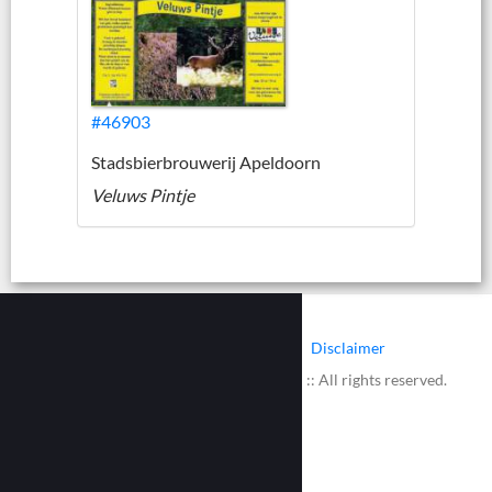
#46903
Stadsbierbrouwerij Apeldoorn
Veluws Pintje
|
|
Contact
Cookies
Disclaimer
© 2002 - 2026 :: www.bieretiketten.nl :: All rights reserved.