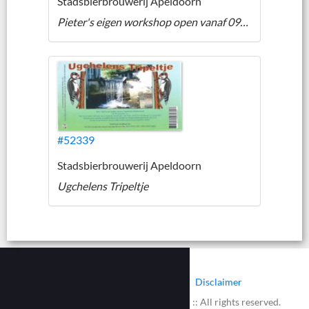
Stadsbierbrouwerij Apeldoorn
Pieter's eigen workshop open vanaf 09-09-2009
#52339
Stadsbierbrouwerij Apeldoorn
Ugchelens Tripeltje
|
|
Contact
Cookies
Disclaimer
© 2002 - 2026 :: www.bieretiketten.nl :: All rights reserved.