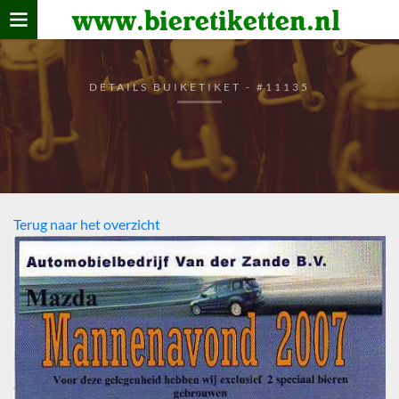
www.bieretiketten.nl
Home
verzamelen
DETAILS BUIKETIKET - #11135
De bierkaart
Bezoekers
Terug naar het overzicht