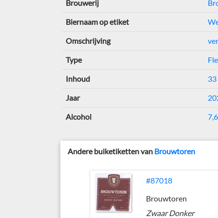
Brouwerij
Br
Biernaam op etiket
We
Omschrijving
ver
Type
Fle
Inhoud
33 
Jaar
20
Alcohol
7,6
Andere buiketiketten van
Brouwtoren
#87018
Brouwtoren
Zwaar Donker