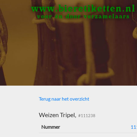
www.bieretiketten.nl
voor én door verzamelaars
Terug naar het overzicht
Weizen Tripel,
#111238
Nummer
11